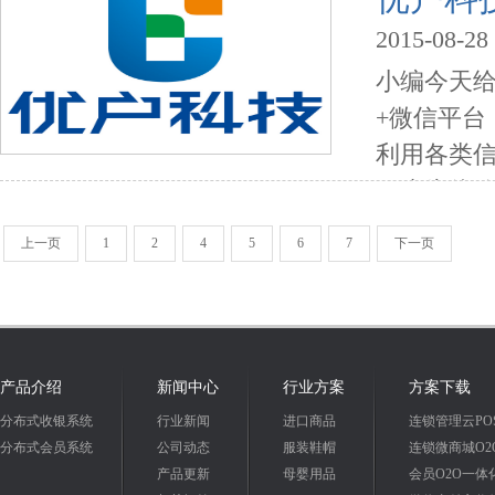
人工的时间
2015-08-28
小编今天给
+微信平台
利用各类
二步为体验
品牌文化
上一页
1
2
4
5
6
7
下一页
线下消费，
产品介绍
新闻中心
行业方案
方案下载
分布式收银系统
行业新闻
进口商品
连锁管理云PO
分布式会员系统
公司动态
服装鞋帽
连锁微商城O2
产品更新
母婴用品
会员O2O一体