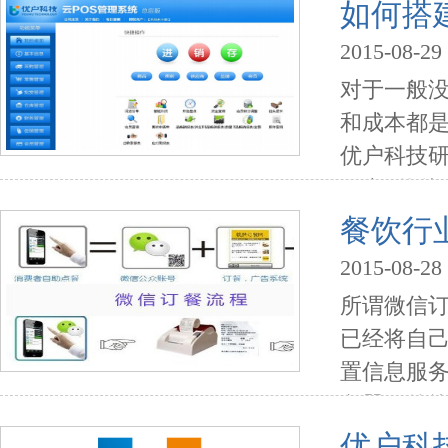
也有一部
如何搭建
保证，而且
2015-08-29
对于一般
和成本都是
优户科技
平台+伙伴
企业挖掘
餐饮行
外卖、点评
2015-08-28
所谓微信订
已经将自
置信息服务
务器，传
户科技微
优户科