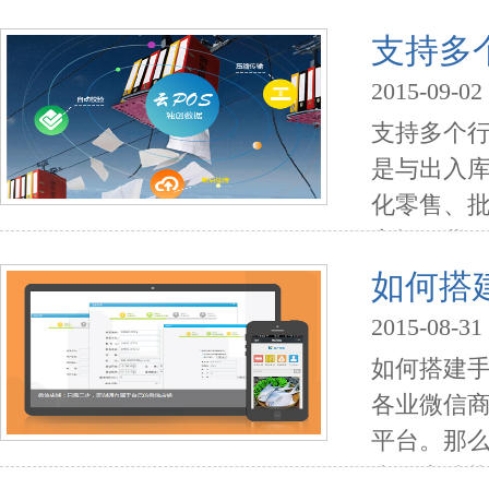
到公司业
软件好不
支持多
可以在官网
2015-09-02
支持多个
是与出入
化零售、
商场百货
进销存软
如何搭
择一款适合
2015-08-31
如何搭建
各业微信
平台。那
众平台购