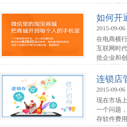
及的行业
省时、省
如何开
较大的场地
2015-09-06
在电商横
互联网时代
批企业和
售行业推
什么是微
连锁店
驻该平台创
2015-09-06
现在市场
一个问题
存软件费