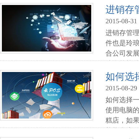
城），是
进销存
店铺，在微
2015-08-31
进销存管
件也是玲
合公司发
公司的软
费版的还
如何选
支招。免费
2015-08-29
如何选择
使用电脑的
糕店，如
能挣多少